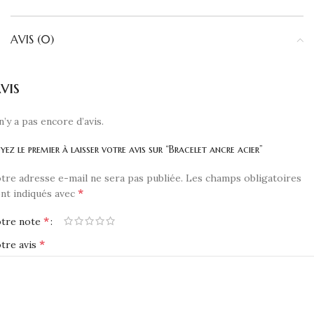
AVIS (0)
vis
 n’y a pas encore d’avis.
yez le premier à laisser votre avis sur “Bracelet ancre acier”
tre adresse e-mail ne sera pas publiée.
Les champs obligatoires
*
nt indiqués avec
*
otre note
*
tre avis